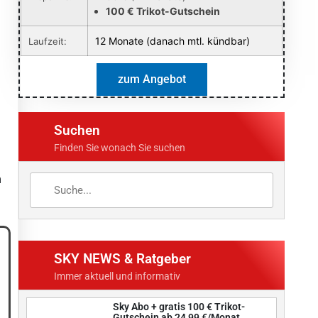
100 € Trikot-Gutschein
12 Monate (danach mtl. kündbar)
Laufzeit:
zum Angebot
Suchen
Finden Sie wonach Sie suchen
m
SKY NEWS & Ratgeber
Immer aktuell und informativ
Sky Abo + gratis 100 € Trikot-
Gutschein ab 24,99 €/Monat