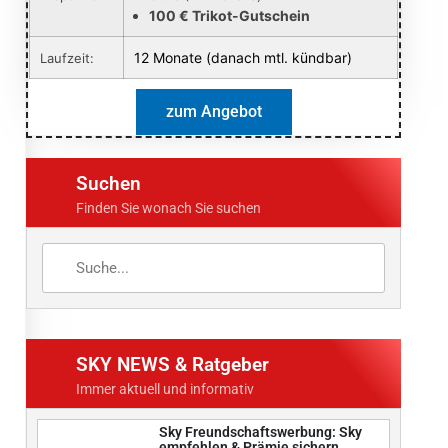
100 € Trikot-Gutschein
12 Monate (danach mtl. kündbar)
Laufzeit:
zum Angebot
Suchen
Finden Sie wonach Sie suchen
SKY NEWS & Ratgeber
Immer aktuell und informativ
Sky Freundschaftswerbung: Sky
empfehlen & Prämie sichern