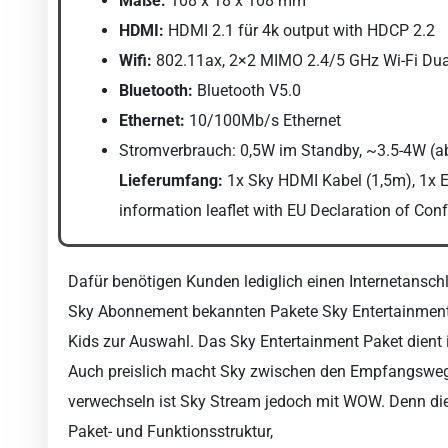
Maße:
108 x 18 x 108 mm
HDMI:
HDMI 2.1 für 4k output with HDCP 2.2
Wifi:
802.11ax, 2×2 MIMO 2.4/5 GHz Wi-Fi Du
Bluetooth:
Bluetooth V5.0
Ethernet:
10/100Mb/s Ethernet
Stromverbrauch: 0,5W im Standby, ~3.5-4W (ab
Lieferumfang:
1x Sky HDMI Kabel (1,5m), 1x 
information leaflet with EU Declaration of Con
Dafür benötigen Kunden lediglich einen Internetansch
Sky Abonnement bekannten Pakete Sky Entertainment 
Kids zur Auswahl. Das Sky Entertainment Paket dient 
Auch preislich macht Sky zwischen den Empfangswegen 
verwechseln ist Sky Stream jedoch mit WOW. Denn die
Paket- und Funktionsstruktur,