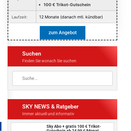
100 € Trikot-Gutschein
12 Monate (danach mtl. kündbar)
Laufzeit:
zum Angebot
Suchen
Finden Sie wonach Sie suchen
SKY NEWS & Ratgeber
Immer aktuell und informativ
Sky Abo + gratis 100 € Trikot-
Gutschein ab 24,99 €/Monat